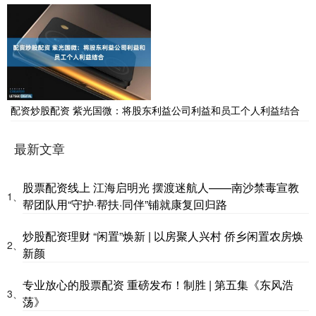
配资炒股配资 紫光国微：将股东利益公司利益和员工个人利益结合
最新文章
股票配资线上 江海启明光 摆渡迷航人——南沙禁毒宣教
1、
帮团队用“守护·帮扶·同伴”铺就康复回归路
炒股配资理财 “闲置”焕新 | 以房聚人兴村 侨乡闲置农房焕
2、
新颜
专业放心的股票配资 重磅发布！制胜 | 第五集《东风浩
3、
荡》