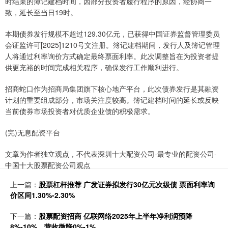
时结束的簿记建档时间，因部分投资者履行程序的原因，经协商一
致，延长至当日19时。
本期债券发行规模不超过129.30亿元，已获得中国证券监督管理委员
会证监许可[2025]1210号文注册。簿记建档期间，发行人及簿记管理
人将通过利率询价方式确定最终票面利率。此次调整旨在为投资者提
供更充裕的时间完成相关程序，确保发行工作顺利进行。
招商蛇口作为招商局集团旗下核心地产平台，此次债券发行是其融资
计划的重要组成部分，市场关注度较高。簿记建档时间的延长或反映
当前债券市场投资者对优质企业债的积极需求。
(完)无息配资平台
文章为作者独立观点，不代表深圳十大配资公司-最专业的配资公司-
中国十大股票配资公司观点
上一篇：
股票杠杆推荐 广发证券拟发行30亿元次级债 票面利率询
价区间1.30%-2.30%
下一篇：
股票配资招商 亿联网络2025年上半年净利润预降
8%-10%，营收微降0%-1%