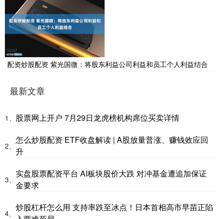
配资炒股配资 紫光国微：将股东利益公司利益和员工个人利益结合
最新文章
股票网上开户 7月29日龙虎榜机构席位买卖详情
1、
怎么炒股配资 ETF收盘解读 | A股放量普涨、赚钱效应回
2、
升
实盘股票配资平台 AI板块股价大跌 对冲基金遭追加保证
3、
金要求
炒股杠杆怎么用 支持率跌至冰点！日本首相高市早苗正陷
4、
入两难死局