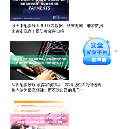
股天下配资线上 8.1非农数据—秋末悔城：非农数据
来袭走洗盘！提防黄金穿扫损
深圳配资炒股 放弃家族继承，霍梅尼临终为何选哈
梅内伊为最高领袖，而不选自己的儿子？