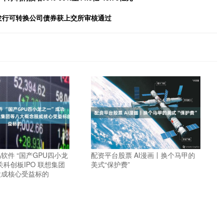
象发行可转换公司债券获上交所审核通过
软件 “国产GPU四小龙
配资平台股票 AI漫画丨换个马甲的
关科创板IPO 联想集团
美式“保护费”
股成核心受益标的